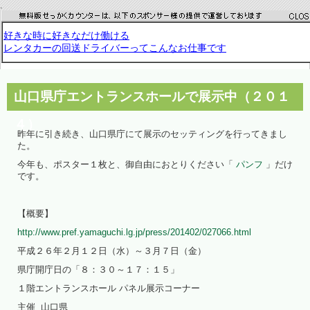
.
山口県庁エントランスホールで展示中（２０１
４）
昨年に引き続き、山口県庁にて展示のセッティングを行ってきまし
た。
今年も、ポスター１枚と、御自由におとりください「
パンフ
」だけ
です。
【概要】
http://www.pref.yamaguchi.lg.jp/press/201402/027066.html
平成２６年２月１２日（水）～３月７日（金）
県庁開庁日の「８：３０～１７：１５」
１階エントランスホール パネル展示コーナー
主催 山口県