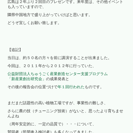
広島は２年ぶり２回目のプレゼンです。来年度は、その他イベント
も入っていますので、
隣県中国地方で盛り上がっていけばと思います。
どうぞ宜しくお願い致します。
【追記】
当日は、約５０名の方々を前に講演することが出来ました。
今回は、２０１１年から２０１２年に行っていた、
公益財団法人ちゅうごく産業創造センター支援プログラム
「新産業創出研究会」
の成果発表と
その後の報告会の位置づけで
年１回行われた
ものです。
まだまだ話題性の高い植物工場ですが、事業性の難しさ、
さらに農の技（チューニング技術）がないと、思ったより育ちませ
んよね
（周年安定的に、一定の品質で）・・・について、
賛同者（民間参入検討者）も多くなってきました。